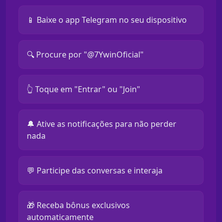
📱 Baixe o app Telegram no seu dispositivo
🔍 Procure por "@7YwinOficial"
👆 Toque em "Entrar" ou "Join"
🔔 Ative as notificações para não perder
nada
💬 Participe das conversas e interaja
🎁 Receba bônus exclusivos
automaticamente