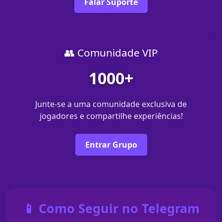
Falar Suporte
👥 Comunidade VIP
1000+
Junte-se a uma comunidade exclusiva de
jogadores e compartilhe experiências!
Entrar Grupo
📱 Como Seguir no Telegram