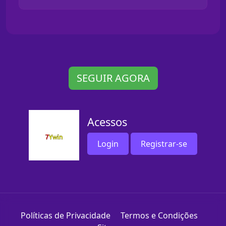
SEGUIR AGORA
Acessos
Login
Registrar-se
Políticas de Privacidade
Termos e Condições