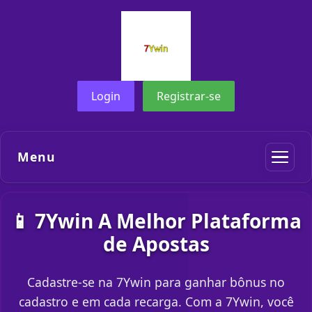
Login
Registrar-se
Menu
📱 7Ywin A Melhor Plataforma
de Apostas
Cadastre-se na 7Ywin para ganhar bônus no
cadastro e em cada recarga. Com a 7Ywin, você