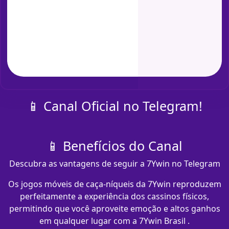
📱 Canal Oficial no Telegram!
📱 Benefícios do Canal
Descubra as vantagens de seguir a 7Ywin no Telegram
Os jogos móveis de caça-níqueis da 7Ywin reproduzem
perfeitamente a experiência dos cassinos físicos,
permitindo que você aproveite emoção e altos ganhos
em qualquer lugar com a 7Ywin Brasil .