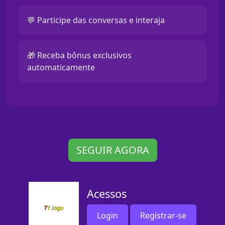
💬 Participe das conversas e interaja
🎁 Receba bônus exclusivos
automaticamente
SEGUIR AGORA
Acessos
Login
Registrar-se