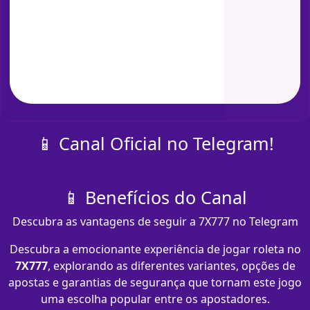
📱 Canal Oficial no Telegram!
📱 Benefícios do Canal
Descubra as vantagens de seguir a 7X777 no Telegram
Descubra a emocionante experiência de jogar roleta no
7X777
, explorando as diferentes variantes, opções de
apostas e garantias de segurança que tornam este jogo
uma escolha popular entre os apostadores.