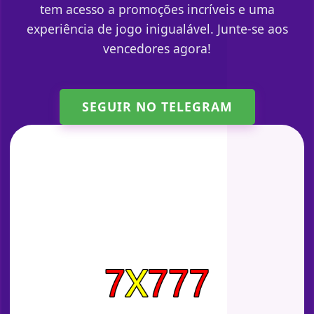
tem acesso a promoções incríveis e uma
experiência de jogo inigualável. Junte-se aos
vencedores agora!
SEGUIR NO TELEGRAM