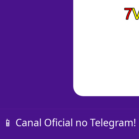
📱 Canal Oficial no Telegram!