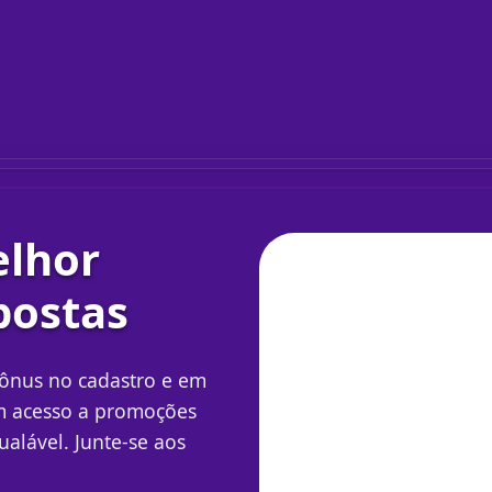
elhor
postas
bônus no cadastro e em
em acesso a promoções
ualável. Junte-se aos