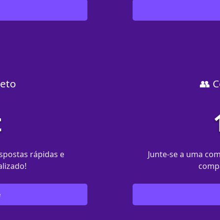
reto
👥 
t
espostas rápidas e
Junte-se a uma com
lizado!
compa
e