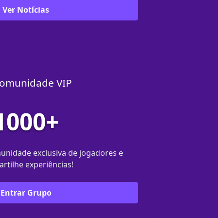
Ver Notícias
Comunidade VIP
1000+
unidade exclusiva de jogadores e
rtilhe experiências!
Entrar Grupo