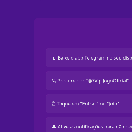
📱 Baixe o app Telegram no seu disp
🔍 Procure por "@7Vip JogoOficial"
👆 Toque em "Entrar" ou "Join"
🔔 Ative as notificações para não p