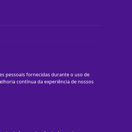
es pessoais fornecidas durante o uso de
elhoria contínua da experiência de nossos