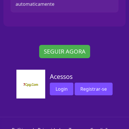
automaticamente
SEGUIR AGORA
Acessos
Login
Registrar-se