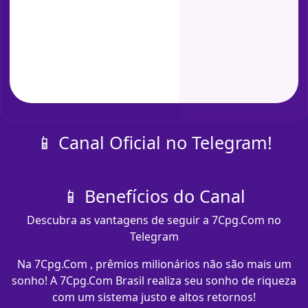
📱 Canal Oficial no Telegram!
📱 Benefícios do Canal
Descubra as vantagens de seguir a 7Cpg.Com no
Telegram
Na 7Cpg.Com , prêmios milionários não são mais um
sonho! A 7Cpg.Com Brasil realiza seu sonho de riqueza
com um sistema justo e altos retornos!