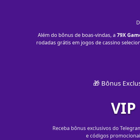
D
Além do bônus de boas-vindas, a
79X Game
rodadas grátis em jogos de cassino selecio
🎁 Bônus Exclu
VIP
Receba bônus exclusivos do Telegra
e códigos promocionai