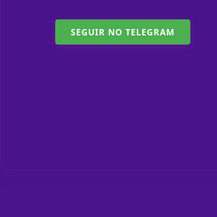
SEGUIR NO TELEGRAM