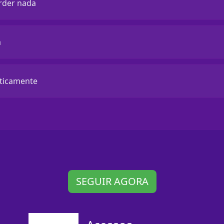
erder nada
a
aticamente
SEGUIR AGORA