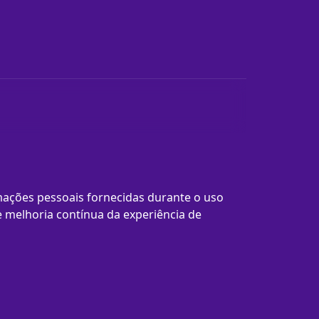
mações pessoais fornecidas durante o uso
e melhoria contínua da experiência de