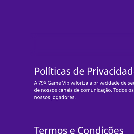
Políticas de Privacida
A 79X Game Vip valoriza a privacidade de s
de nossos canais de comunicação. Todos os 
nossos jogadores.
Termos e Condições