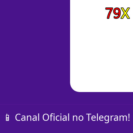
📱 Canal Oficial no Telegram!