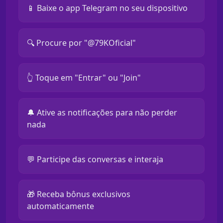
📱 Baixe o app Telegram no seu dispositivo
🔍 Procure por "@79KOficial"
👆 Toque em "Entrar" ou "Join"
🔔 Ative as notificações para não perder
nada
💬 Participe das conversas e interaja
🎁 Receba bônus exclusivos
automaticamente