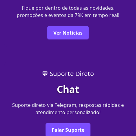
Fique por dentro de todas as novidades,
promoções e eventos da 79K em tempo real!
Ver Notícias
💬 Suporte Direto
Chat
Suporte direto via Telegram, respostas rápidas e
atendimento personalizado!
Falar Suporte