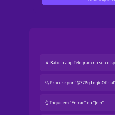
📱 Baixe o app Telegram no seu disp
🔍 Procure por "@77Pg LoginOficial
👆 Toque em "Entrar" ou "Join"