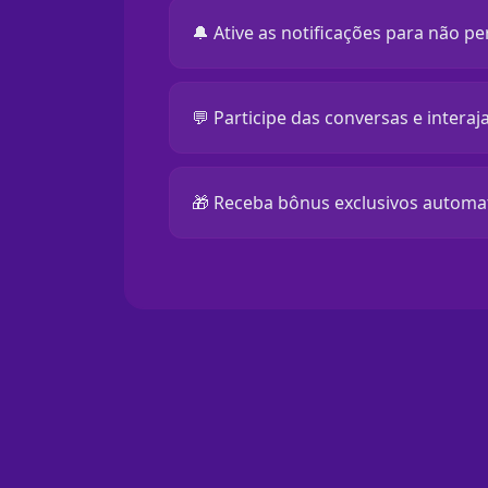
🔔 Ative as notificações para não p
💬 Participe das conversas e interaj
🎁 Receba bônus exclusivos autom