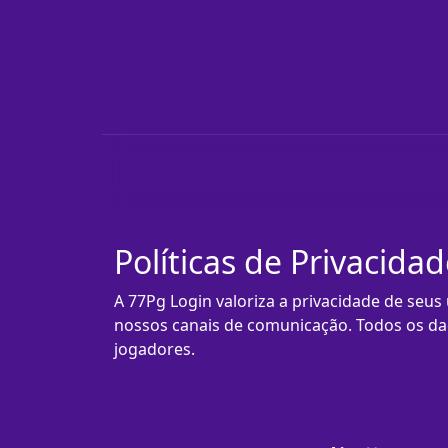
Políticas de Privacida
A 77Pg Login valoriza a privacidade de seu
nossos canais de comunicação. Todos os dad
jogadores.