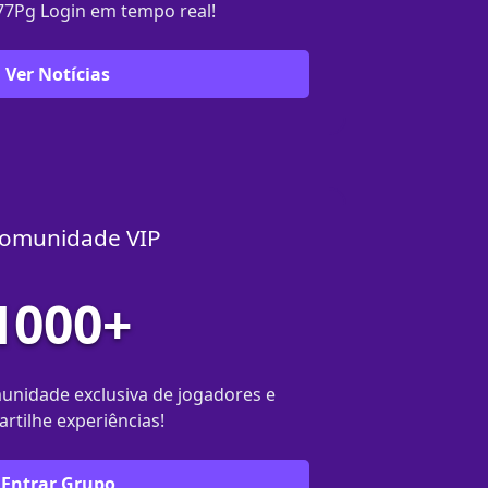
77Pg Login em tempo real!
Ver Notícias
Comunidade VIP
1000+
unidade exclusiva de jogadores e
rtilhe experiências!
Entrar Grupo