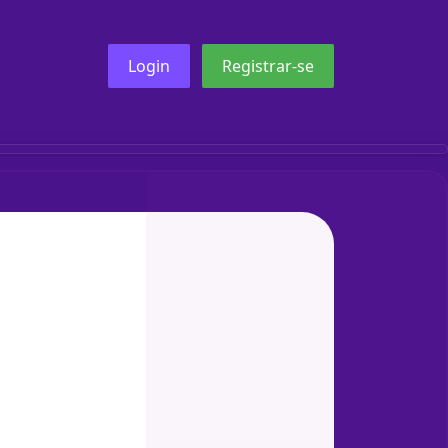
Login
Registrar-se