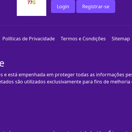
Login
Registrar-se
Políticas de Privacidade
Termos e Condições
Sitemap
de
ios e está empenhada em proteger todas as informações pe
tados são utilizados exclusivamente para fins de melhoria