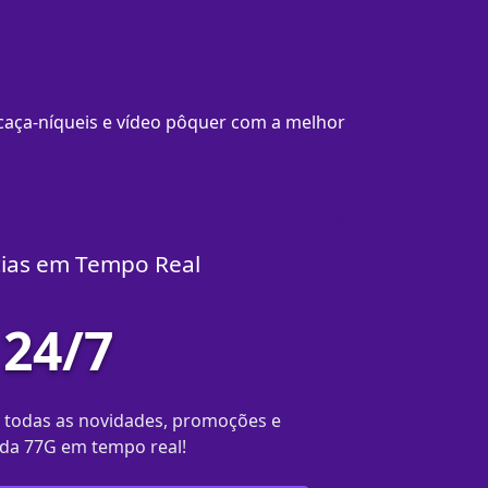
, caça-níqueis e vídeo pôquer com a melhor
cias em Tempo Real
24/7
e todas as novidades, promoções e
 da 77G em tempo real!