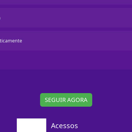
a
aticamente
SEGUIR AGORA
Acessos