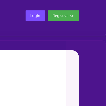
Login
Registrar-se