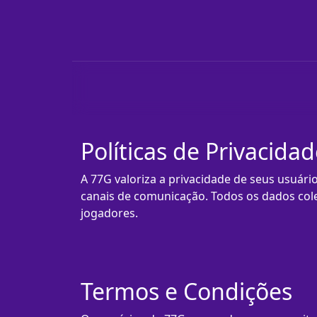
Políticas de Privacida
A 77G valoriza a privacidade de seus usuár
canais de comunicação. Todos os dados cole
jogadores.
Termos e Condições