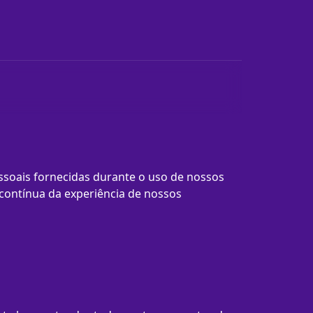
ssoais fornecidas durante o uso de nossos
 contínua da experiência de nossos