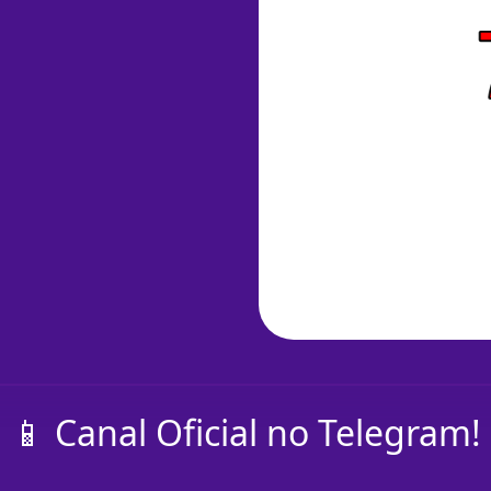
📱 Canal Oficial no Telegram!