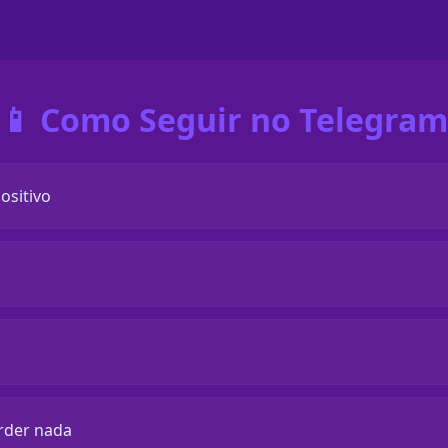
📱 Como Seguir no Telegram
ositivo
erder nada