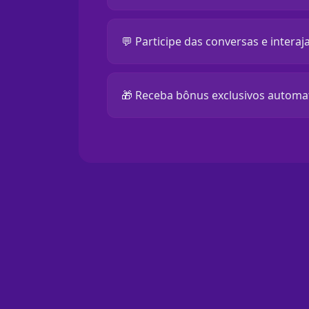
💬 Participe das conversas e interaj
🎁 Receba bônus exclusivos autom