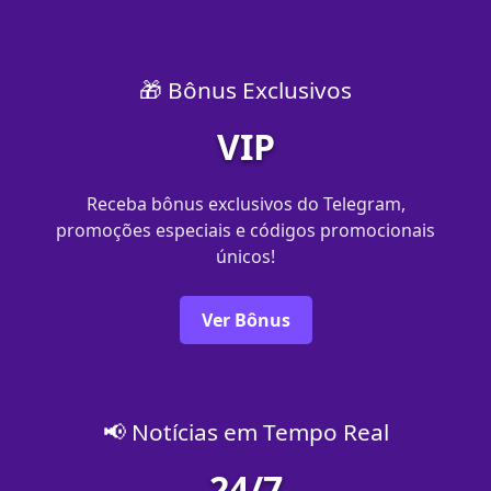
🎁 Bônus Exclusivos
VIP
Receba bônus exclusivos do Telegram,
promoções especiais e códigos promocionais
únicos!
Ver Bônus
📢 Notícias em Tempo Real
24/7