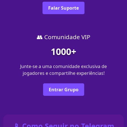
Falar Suporte
👥 Comunidade VIP
1000+
Junte-se a uma comunidade exclusiva de
jogadores e compartilhe experiências!
Entrar Grupo
📱 Como Seguir no Telegram