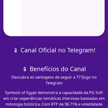
📱 Canal Oficial no Telegram!
📱 Benefícios do Canal
Descubra as vantagens de seguir a 777Jogo no
Telegram
Symbols of Egypt demonstra a capacidade da PG Soft
em criar experiências temáticas imersivas baseadas em
mitologia histórica. Com RTP de 96.71% e volatilidade