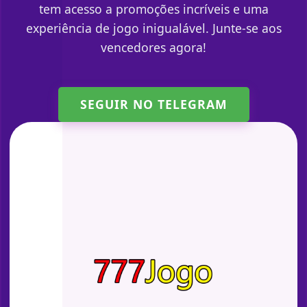
tem acesso a promoções incríveis e uma
experiência de jogo inigualável. Junte-se aos
vencedores agora!
SEGUIR NO TELEGRAM