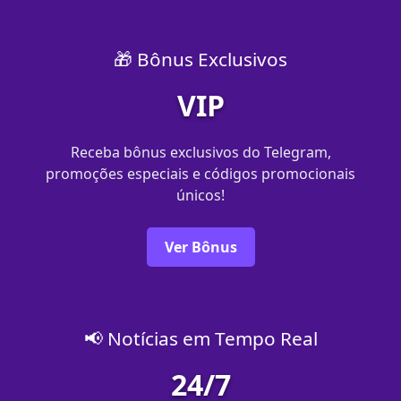
🎁 Bônus Exclusivos
VIP
Receba bônus exclusivos do Telegram,
promoções especiais e códigos promocionais
únicos!
Ver Bônus
📢 Notícias em Tempo Real
24/7