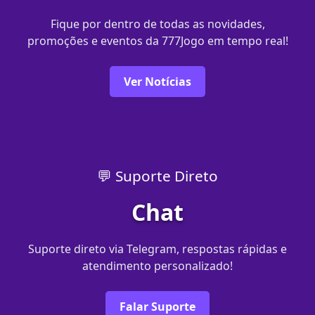
Fique por dentro de todas as novidades,
promoções e eventos da 777Jogo em tempo real!
Ver Notícias
💬 Suporte Direto
Chat
Suporte direto via Telegram, respostas rápidas e
atendimento personalizado!
Falar Suporte