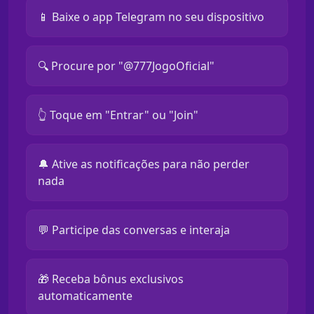
📱 Baixe o app Telegram no seu dispositivo
🔍 Procure por "@777JogoOficial"
👆 Toque em "Entrar" ou "Join"
🔔 Ative as notificações para não perder
nada
💬 Participe das conversas e interaja
🎁 Receba bônus exclusivos
automaticamente