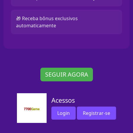
🎁 Receba bônus exclusivos
automaticamente
SEGUIR AGORA
Acessos
Login
Registrar-se