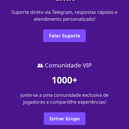
Suporte direto via Telegram, respostas rápidas e
atendimento personalizado!
Falar Suporte
👥 Comunidade VIP
1000+
Junte-se a uma comunidade exclusiva de
jogadores e compartilhe experiências!
Entrar Grupo