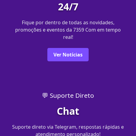
24/7
Fique por dentro de todas as novidades,
promoções e eventos da 7359 Com em tempo
real!
Ver Notícias
💬 Suporte Direto
Chat
Suporte direto via Telegram, respostas rápidas e
atendimento personalizado!