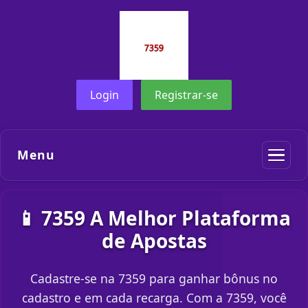
Login
Registrar-se
Menu
📱 7359 A Melhor Plataforma
de Apostas
Cadastre-se na 7359 para ganhar bônus no
cadastro e em cada recarga. Com a 7359, você