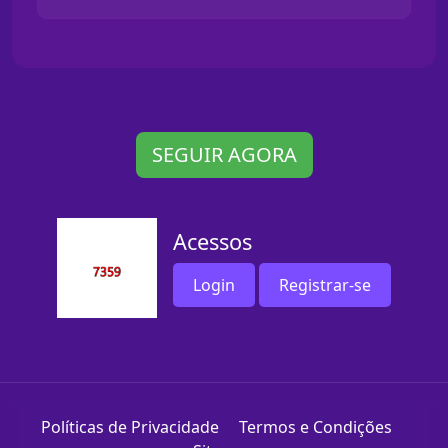
SEGUIR AGORA
Acessos
Login
Registrar-se
Políticas de Privacidade
Termos e Condições