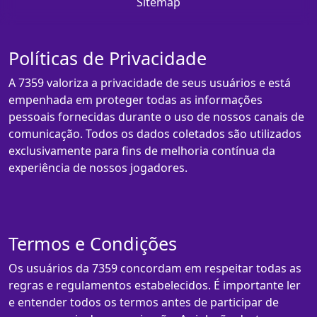
Sitemap
Políticas de Privacidade
A 7359 valoriza a privacidade de seus usuários e está
empenhada em proteger todas as informações
pessoais fornecidas durante o uso de nossos canais de
comunicação. Todos os dados coletados são utilizados
exclusivamente para fins de melhoria contínua da
experiência de nossos jogadores.
Termos e Condições
Os usuários da 7359 concordam em respeitar todas as
regras e regulamentos estabelecidos. É importante ler
e entender todos os termos antes de participar de