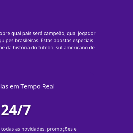
obre qual país será campeão, qual jogador
ipes brasileiras. Estas apostas especiais
e da história do futebol sul-americano de
cias em Tempo Real
24/7
e todas as novidades, promoções e