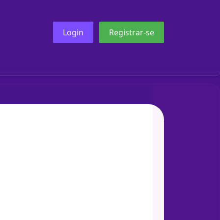
Login
Registrar-se