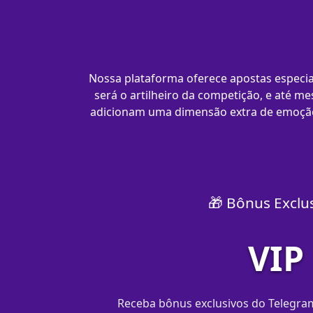
Nossa plataforma oferece apostas especia
será o artilheiro da competição, e até m
adicionam uma dimensão extra de emoção à
🎁 Bônus Exclu
VIP
Receba bônus exclusivos do Telegra