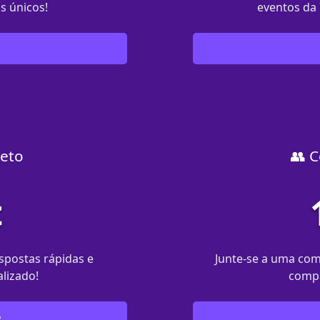
s únicos!
eventos da 
reto
👥 
t
espostas rápidas e
Junte-se a uma com
lizado!
compa
e