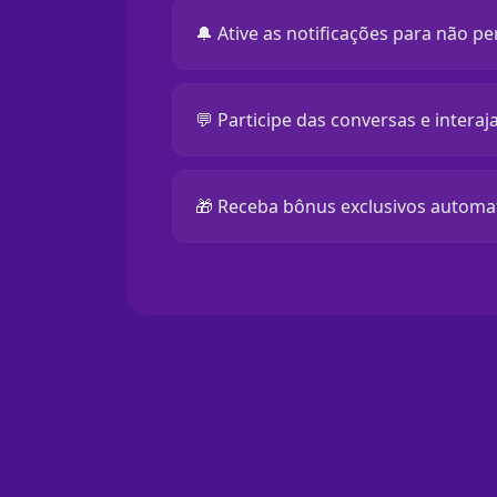
🔔 Ative as notificações para não p
💬 Participe das conversas e interaj
🎁 Receba bônus exclusivos autom