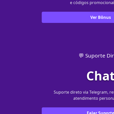
e códigos promocionai
Ver Bônus
💬 Suporte Di
Cha
Suporte direto via Telegram, r
atendimento persona
Falar Suport