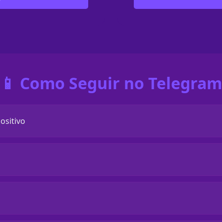
📱 Como Seguir no Telegram
ositivo