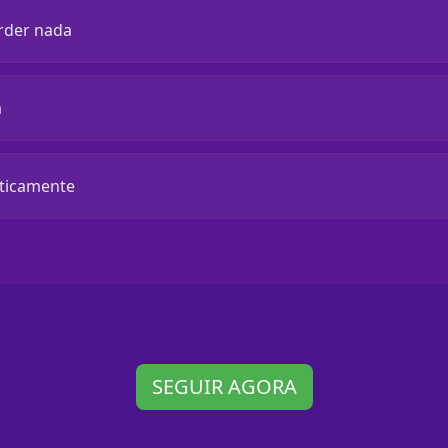
erder nada
a
aticamente
SEGUIR AGORA