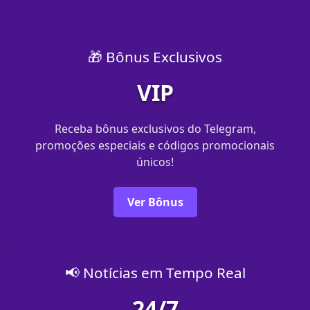
🎁 Bônus Exclusivos
VIP
Receba bônus exclusivos do Telegram,
promoções especiais e códigos promocionais
únicos!
Ver Bônus
📢 Notícias em Tempo Real
24/7