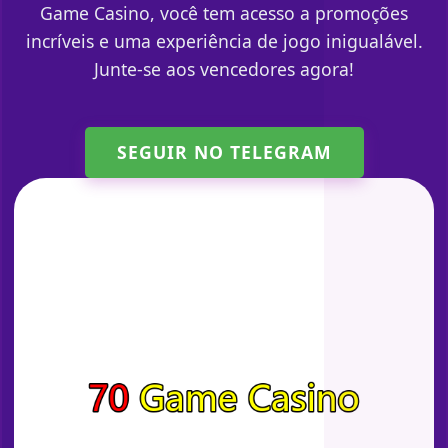
Game Casino, você tem acesso a promoções
incríveis e uma experiência de jogo inigualável.
Junte-se aos vencedores agora!
SEGUIR NO TELEGRAM