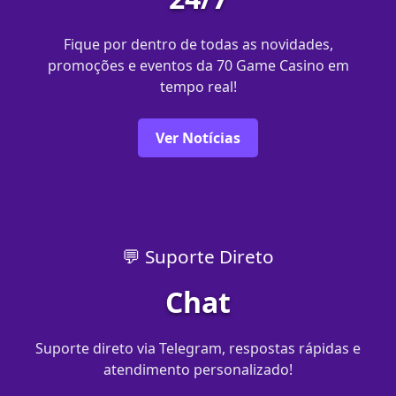
Fique por dentro de todas as novidades,
promoções e eventos da 70 Game Casino em
tempo real!
Ver Notícias
💬 Suporte Direto
Chat
Suporte direto via Telegram, respostas rápidas e
atendimento personalizado!