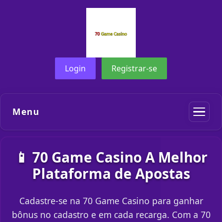
Login
Registrar-se
Menu
📱 70 Game Casino A Melhor
Plataforma de Apostas
Cadastre-se na 70 Game Casino para ganhar
bônus no cadastro e em cada recarga. Com a 70