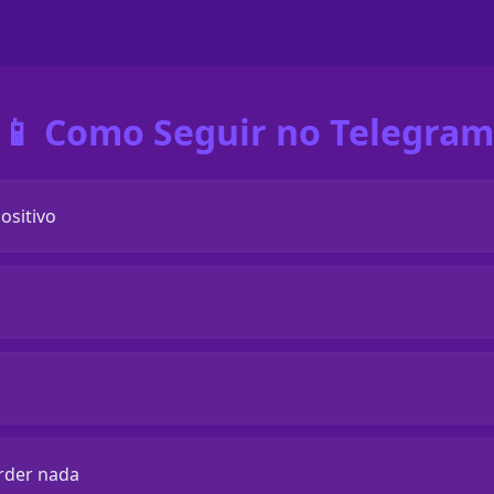
📱 Como Seguir no Telegram
ositivo
erder nada