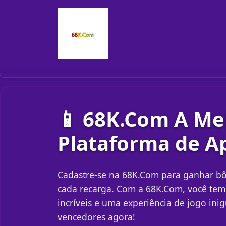
📱 68K.Com A Me
Plataforma de A
Cadastre-se na 68K.Com para ganhar b
cada recarga. Com a 68K.Com, você te
incríveis e uma experiência de jogo inig
vencedores agora!