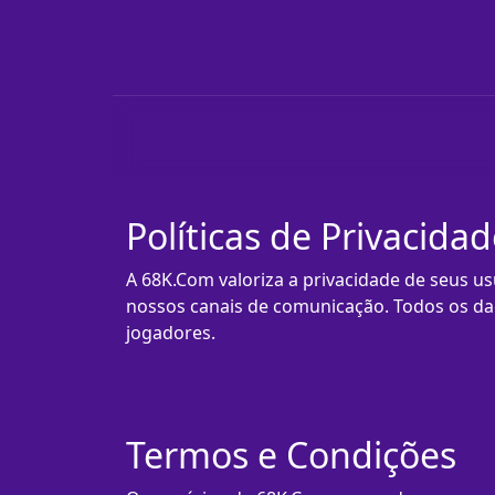
Políticas de Privacida
A 68K.Com valoriza a privacidade de seus u
nossos canais de comunicação. Todos os dad
jogadores.
Termos e Condições