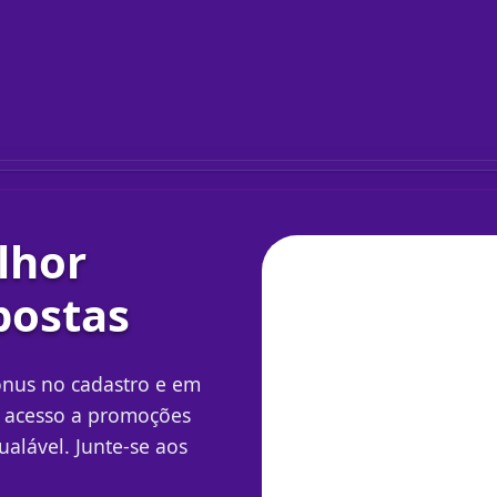
lhor
postas
ônus no cadastro e em
m acesso a promoções
ualável. Junte-se aos