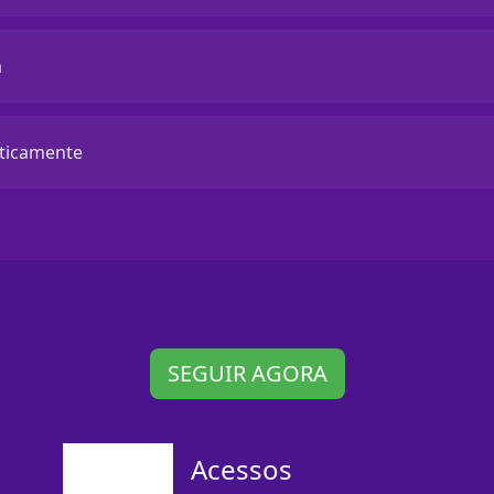
a
aticamente
SEGUIR AGORA
Acessos