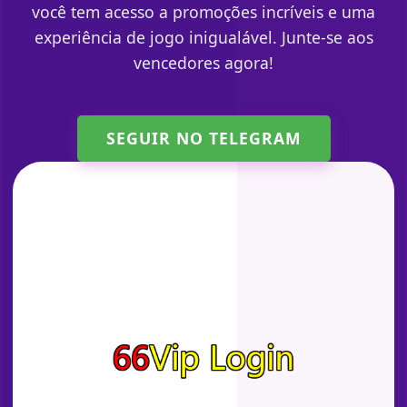
você tem acesso a promoções incríveis e uma
experiência de jogo inigualável. Junte-se aos
vencedores agora!
SEGUIR NO TELEGRAM