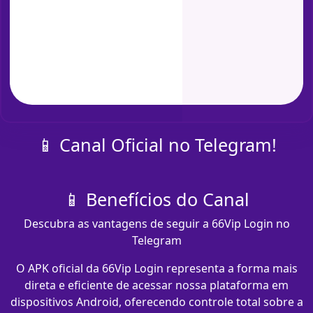
📱 Canal Oficial no Telegram!
📱 Benefícios do Canal
Descubra as vantagens de seguir a 66Vip Login no
Telegram
O APK oficial da 66Vip Login representa a forma mais
direta e eficiente de acessar nossa plataforma em
dispositivos Android, oferecendo controle total sobre a