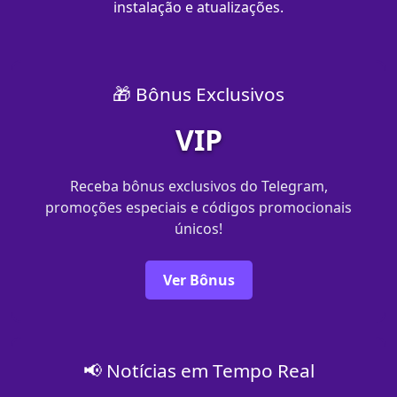
instalação e atualizações.
🎁 Bônus Exclusivos
VIP
Receba bônus exclusivos do Telegram,
promoções especiais e códigos promocionais
únicos!
Ver Bônus
📢 Notícias em Tempo Real