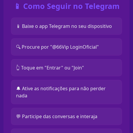
📱 Como Seguir no Telegram
📱 Baixe o app Telegram no seu dispositivo
🔍 Procure por "@66Vip LoginOficial"
👆 Toque em "Entrar" ou "Join"
🔔 Ative as notificações para não perder
nada
💬 Participe das conversas e interaja