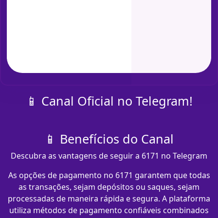
📱 Canal Oficial no Telegram!
📱 Benefícios do Canal
Descubra as vantagens de seguir a 6171 no Telegram
As opções de pagamento no 6171 garantem que todas
as transações, sejam depósitos ou saques, sejam
processadas de maneira rápida e segura. A plataforma
utiliza métodos de pagamento confiáveis combinados