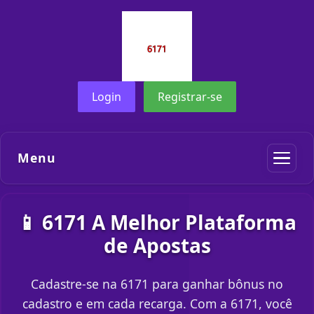
Login
Registrar-se
Menu
📱 6171 A Melhor Plataforma
de Apostas
Cadastre-se na 6171 para ganhar bônus no
cadastro e em cada recarga. Com a 6171, você