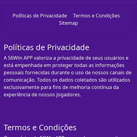
Políticas de Privacidade
Termos e Condições
Sitemap
Políticas de Privacidade
A 56Win APP valoriza a privacidade de seus usuários e
está empenhada em proteger todas as informações
pessoais fornecidas durante o uso de nossos canais de
comunicação. Todos os dados coletados são utilizados
exclusivamente para fins de melhoria contínua da
experiência de nossos jogadores.
Termos e Condições