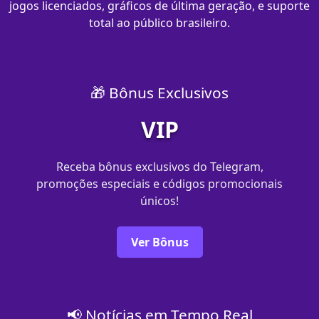
jogos licenciados, gráficos de última geração, e suporte
total ao público brasileiro.
🎁 Bônus Exclusivos
VIP
Receba bônus exclusivos do Telegram,
promoções especiais e códigos promocionais
únicos!
Ver Bônus
📢 Notícias em Tempo Real