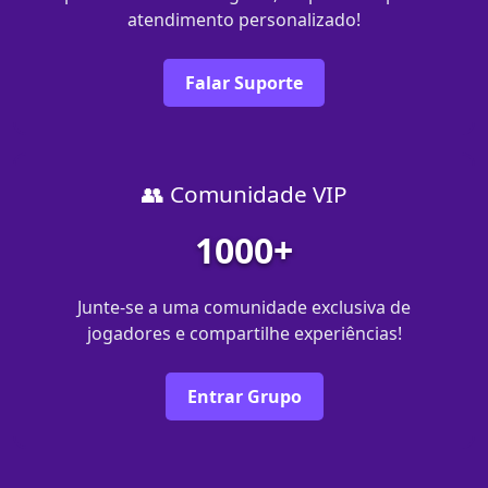
atendimento personalizado!
Falar Suporte
👥 Comunidade VIP
1000+
Junte-se a uma comunidade exclusiva de
jogadores e compartilhe experiências!
Entrar Grupo