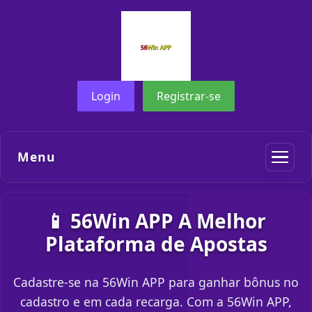
Login
Registrar-se
Menu
📱 56Win APP A Melhor
Plataforma de Apostas
Cadastre-se na 56Win APP para ganhar bônus no
cadastro e em cada recarga. Com a 56Win APP,