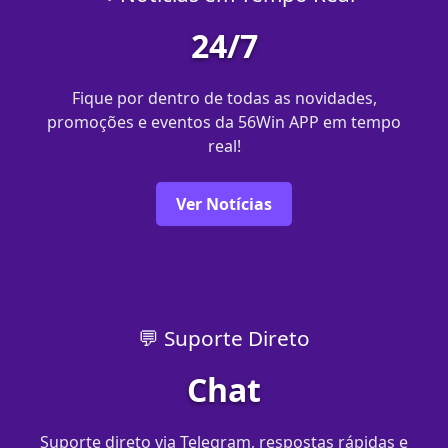
24/7
Fique por dentro de todas as novidades,
promoções e eventos da 56Win APP em tempo
real!
Ver Notícias
💬 Suporte Direto
Chat
Suporte direto via Telegram, respostas rápidas e