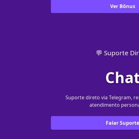
Ver Bônus
💬 Suporte Di
Cha
Suporte direto via Telegram, r
atendimento persona
Falar Suport