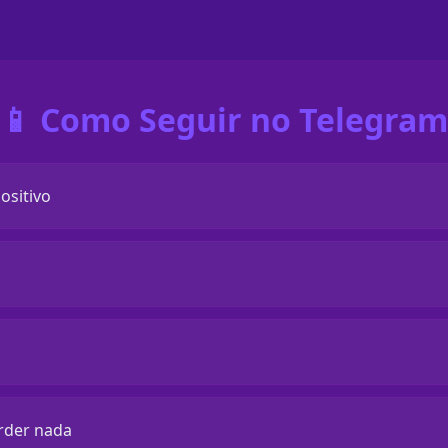
📱 Como Seguir no Telegram
ositivo
erder nada