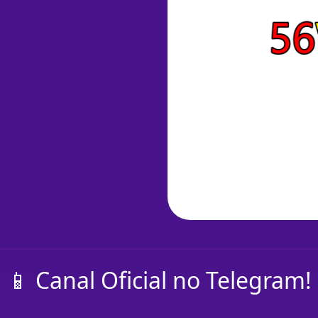
📱 Canal Oficial no Telegram!