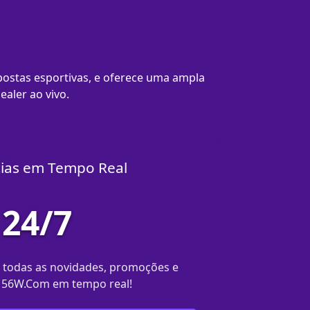
postas esportivas, e oferece uma ampla
ealer ao vivo.
cias em Tempo Real
24/7
e todas as novidades, promoções e
 56W.Com em tempo real!