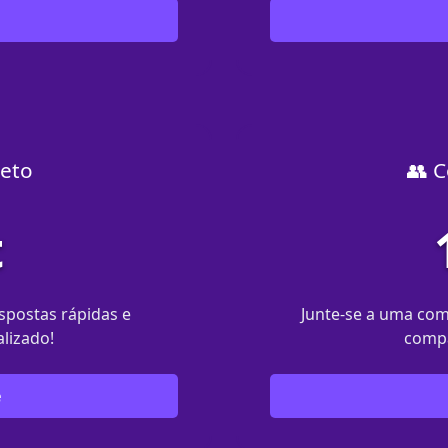
reto
👥 
t
espostas rápidas e
Junte-se a uma com
lizado!
compa
e