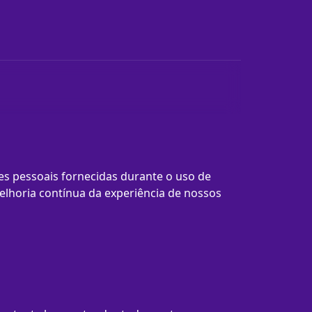
s pessoais fornecidas durante o uso de
elhoria contínua da experiência de nossos