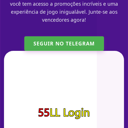
você tem acesso a promoções incríveis e uma
experiência de jogo inigualável. Junte-se aos
vencedores agora!
SEGUIR NO TELEGRAM