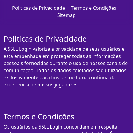
Políticas de Privacidade
Termos e Condições
Sitemap
Políticas de Privacidade
A 55LL Login valoriza a privacidade de seus usuários e
está empenhada em proteger todas as informações
pessoais fornecidas durante o uso de nossos canais de
comunicação. Todos os dados coletados são utilizados
exclusivamente para fins de melhoria contínua da
experiência de nossos jogadores.
Termos e Condições
Os usuários da 55LL Login concordam em respeitar