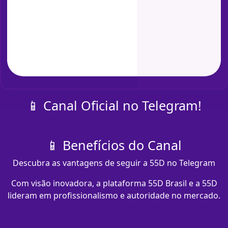
📱 Canal Oficial no Telegram!
📱 Benefícios do Canal
Descubra as vantagens de seguir a 55D no Telegram
Com visão inovadora, a plataforma 55D Brasil e a 55D
lideram em profissionalismo e autoridade no mercado.