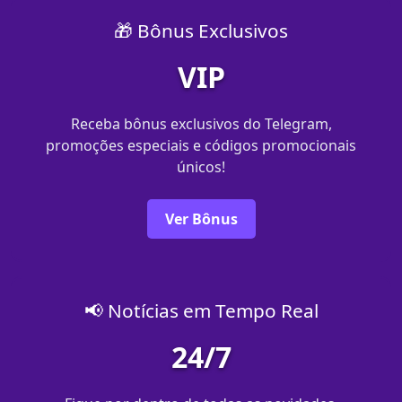
🎁 Bônus Exclusivos
VIP
Receba bônus exclusivos do Telegram,
promoções especiais e códigos promocionais
únicos!
Ver Bônus
📢 Notícias em Tempo Real
24/7