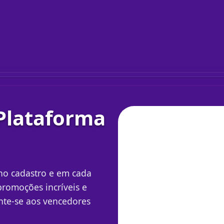
 Plataforma
no cadastro e em cada
promoções incríveis e
unte-se aos vencedores