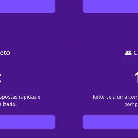
reto
👥 
t
espostas rápidas e
Junte-se a uma com
lizado!
compa
e