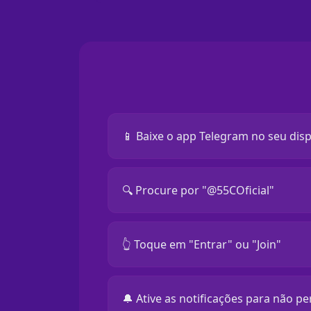
📱 Baixe o app Telegram no seu disp
🔍 Procure por "@55COficial"
👆 Toque em "Entrar" ou "Join"
🔔 Ative as notificações para não p