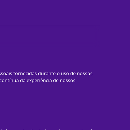
ssoais fornecidas durante o uso de nossos
 contínua da experiência de nossos