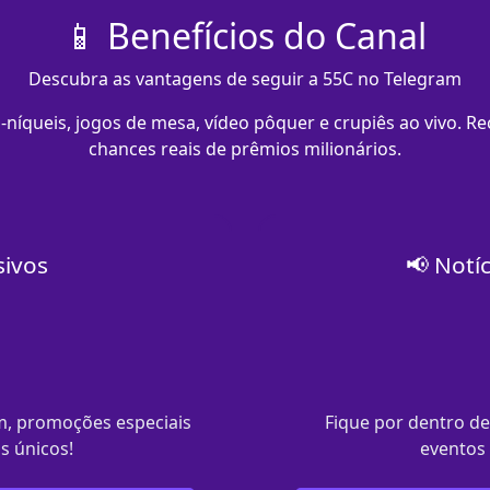
📱 Benefícios do Canal
Descubra as vantagens de seguir a 55C no Telegram
íqueis, jogos de mesa, vídeo pôquer e crupiês ao vivo. Re
chances reais de prêmios milionários.
sivos
📢 Notí
m, promoções especiais
Fique por dentro d
s únicos!
eventos