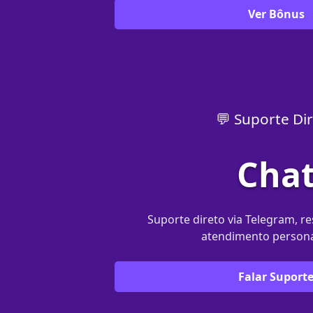
Ver Bônus
💬 Suporte Di
Cha
Suporte direto via Telegram, r
atendimento persona
Falar Suport