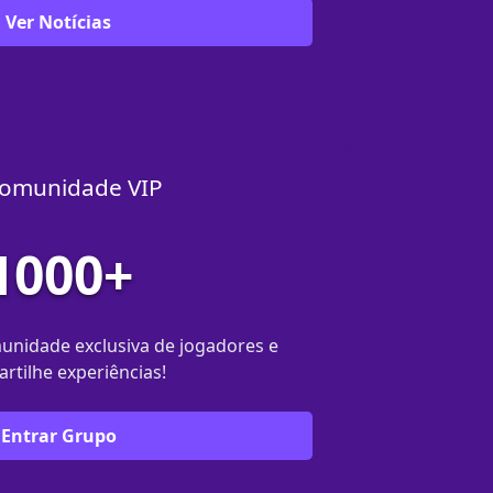
Ver Notícias
Comunidade VIP
1000+
unidade exclusiva de jogadores e
rtilhe experiências!
Entrar Grupo