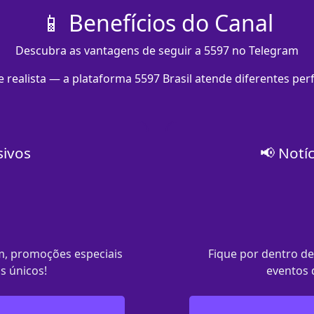
📱 Benefícios do Canal
Descubra as vantagens de seguir a 5597 no Telegram
e realista — a plataforma 5597 Brasil atende diferentes pe
sivos
📢 Notí
m, promoções especiais
Fique por dentro d
s únicos!
eventos 