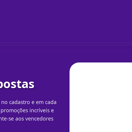
postas
 no cadastro e em cada
 promoções incríveis e
unte-se aos vencedores