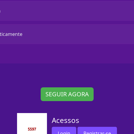
a
aticamente
SEGUIR AGORA
Acessos
Login
Registrar-se