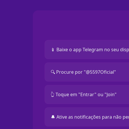
📱 Baixe o app Telegram no seu disp
🔍 Procure por "@5597Oficial"
👆 Toque em "Entrar" ou "Join"
🔔 Ative as notificações para não p