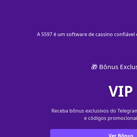
A 5597 é um software de cassino confiável 
🎁 Bônus Exclu
VIP
Receba bônus exclusivos do Telegra
e códigos promocionai
Ver Bônus