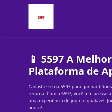
📱 5597 A Melhor
Plataforma de A
Cadastre-se na 5597 para ganhar bônus
recarga. Com a 5597, você tem acesso a
uma experiência de jogo inigualável. J
agora!