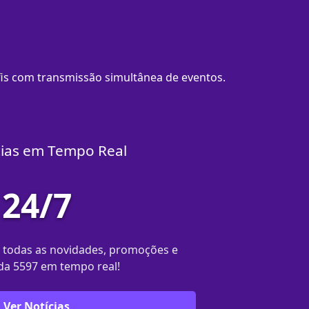
rfis com transmissão simultânea de eventos.
cias em Tempo Real
24/7
e todas as novidades, promoções e
da 5597 em tempo real!
Ver Notícias