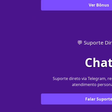
Ver Bônus
💬 Suporte Di
Cha
Suporte direto via Telegram, r
atendimento persona
Falar Suport