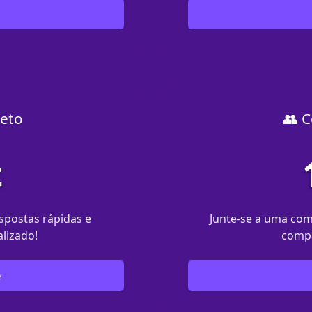
reto
👥 
t
espostas rápidas e
Junte-se a uma com
lizado!
compa
e