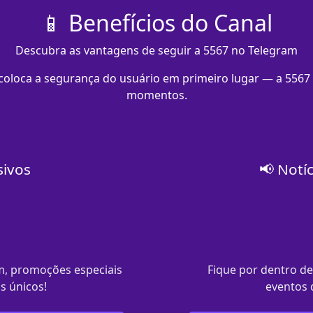
📱 Benefícios do Canal
Descubra as vantagens de seguir a 5567 no Telegram
e coloca a segurança do usuário em primeiro lugar — a 5567
momentos.
sivos
📢 Notí
m, promoções especiais
Fique por dentro d
s únicos!
eventos 