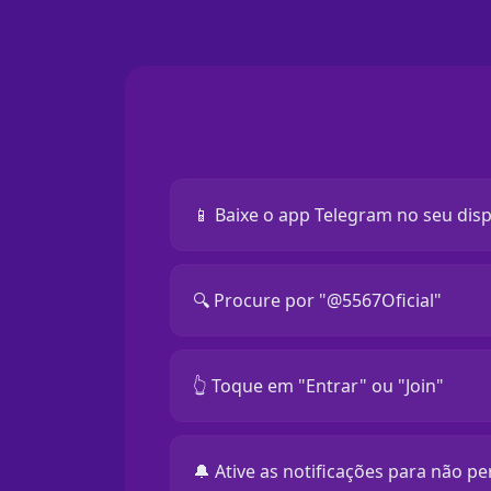
📱 Baixe o app Telegram no seu disp
🔍 Procure por "@5567Oficial"
👆 Toque em "Entrar" ou "Join"
🔔 Ative as notificações para não p