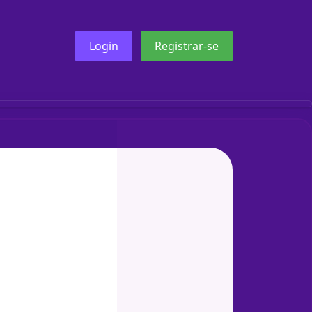
Login
Registrar-se