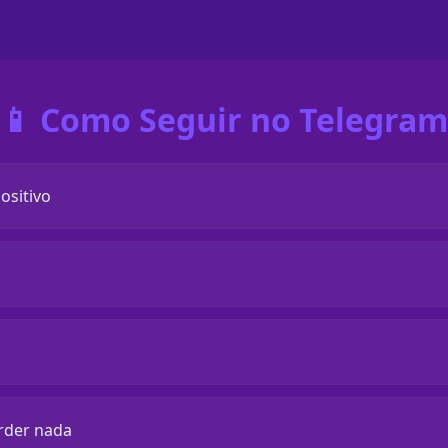
📱 Como Seguir no Telegram
ositivo
erder nada