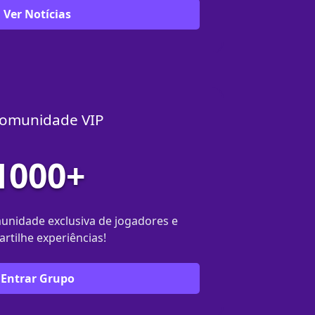
Ver Notícias
Comunidade VIP
1000+
unidade exclusiva de jogadores e
rtilhe experiências!
Entrar Grupo