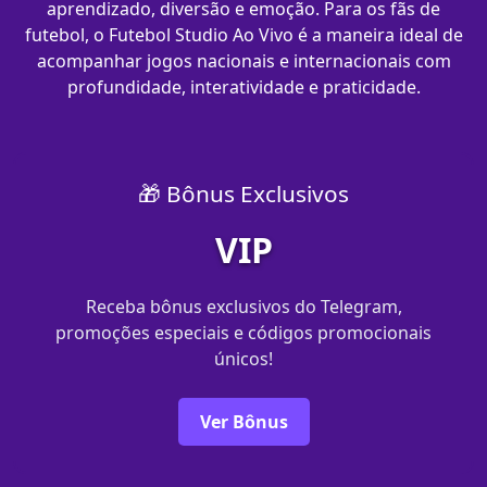
aprendizado, diversão e emoção. Para os fãs de
futebol, o Futebol Studio Ao Vivo é a maneira ideal de
acompanhar jogos nacionais e internacionais com
profundidade, interatividade e praticidade.
🎁 Bônus Exclusivos
VIP
Receba bônus exclusivos do Telegram,
promoções especiais e códigos promocionais
únicos!
Ver Bônus