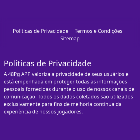
Políticas de Privacidade
Termos e Condições
Sitemap
Políticas de Privacidade
A 48Pg APP valoriza a privacidade de seus usuários e
está empenhada em proteger todas as informações
pessoais fornecidas durante o uso de nossos canais de
comunicação. Todos os dados coletados são utilizados
exclusivamente para fins de melhoria contínua da
experiência de nossos jogadores.