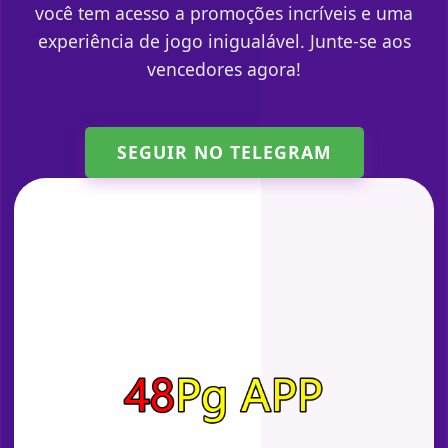
você tem acesso a promoções incríveis e uma
experiência de jogo inigualável. Junte-se aos
vencedores agora!
SEGUIR NO TELEGRAM