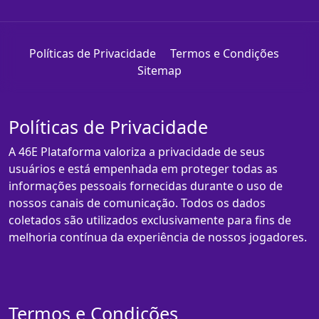
Políticas de Privacidade
Termos e Condições
Sitemap
Políticas de Privacidade
A 46E Plataforma valoriza a privacidade de seus
usuários e está empenhada em proteger todas as
informações pessoais fornecidas durante o uso de
nossos canais de comunicação. Todos os dados
coletados são utilizados exclusivamente para fins de
melhoria contínua da experiência de nossos jogadores.
Termos e Condições