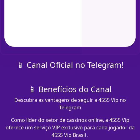
📱 Canal Oficial no Telegram!
📱 Benefícios do Canal
Descubra as vantagens de seguir a 4555 Vip no
Telegram
Como líder do setor de cassinos online, a 4555 Vip
oferece um serviço VIP exclusivo para cada jogador da
4555 Vip Brasil .