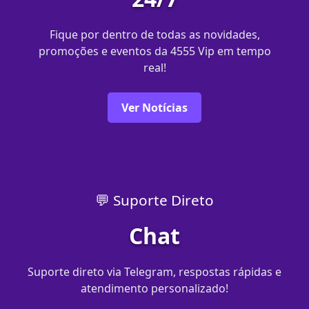
Fique por dentro de todas as novidades,
promoções e eventos da 4555 Vip em tempo
real!
Ver Notícias
💬 Suporte Direto
Chat
Suporte direto via Telegram, respostas rápidas e
atendimento personalizado!