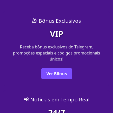
🎁 Bônus Exclusivos
VIP
Receba bônus exclusivos do Telegram,
promoções especiais e códigos promocionais
únicos!
Ver Bônus
📢 Notícias em Tempo Real
24/7