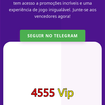
tem acesso a promoções incríveis e uma
experiência de jogo inigualável. Junte-se aos
vencedores agora!
SEGUIR NO TELEGRAM