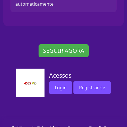
automaticamente
SEGUIR AGORA
Acessos
Login
Registrar-se