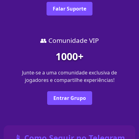
Falar Suporte
👥 Comunidade VIP
1000+
Junte-se a uma comunidade exclusiva de
jogadores e compartilhe experiências!
Entrar Grupo
📱 Como Seguir no Telegram