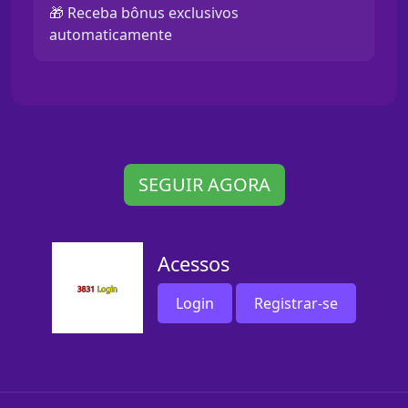
🎁 Receba bônus exclusivos
automaticamente
SEGUIR AGORA
Acessos
Login
Registrar-se