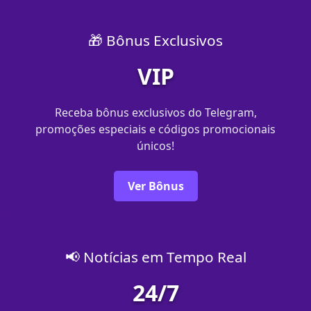
🎁 Bônus Exclusivos
VIP
Receba bônus exclusivos do Telegram,
promoções especiais e códigos promocionais
únicos!
Ver Bônus
📢 Notícias em Tempo Real
24/7