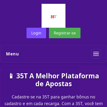
Login
Registrar-se
Menu
📱 35T A Melhor Plataforma
de Apostas
Cadastre-se na 35T para ganhar bônus no
cadastro e em cada recarga. Com a 35T, você tem