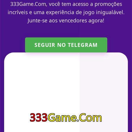
333Game.Com, você tem acesso a promoções
incríveis e uma experiência de jogo inigualável.
Junte-se aos vencedores agora!
SEGUIR NO TELEGRAM