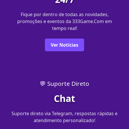
Fique por dentro de todas as novidades,
promoções e eventos da 333Game.Com em
tempo real!
Ver Notícias
💬 Suporte Direto
Chat
Suporte direto via Telegram, respostas rápidas e
atendimento personalizado!