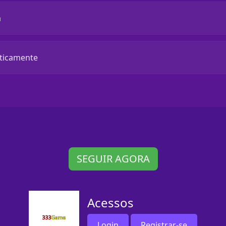
a
aticamente
SEGUIR AGORA
Acessos
Login
Registrar-se