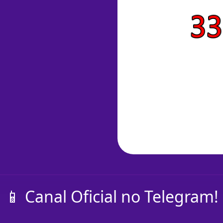
📱 Canal Oficial no Telegram!