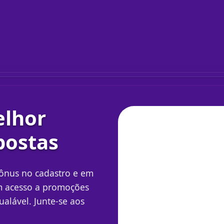
elhor
postas
ônus no cadastro e em
m acesso a promoções
ualável. Junte-se aos