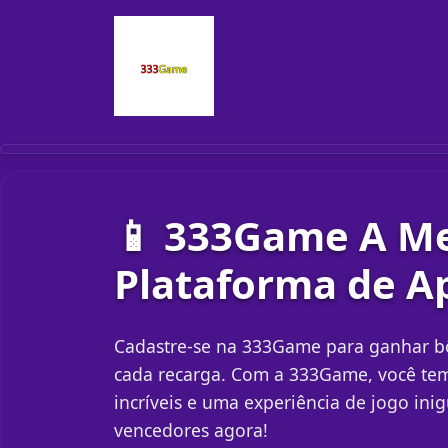
📱 333Game A M
Plataforma de A
Cadastre-se na 333Game para ganhar b
cada recarga. Com a 333Game, você te
incríveis e uma experiência de jogo inig
vencedores agora!