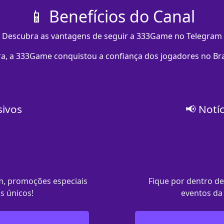
📱 Benefícios do Canal
Descubra as vantagens de seguir a 333Game no Telegram
a, a 333Game conquistou a confiança dos jogadores no Bra
sivos
📢 Notí
m, promoções especiais
Fique por dentro d
s únicos!
eventos da