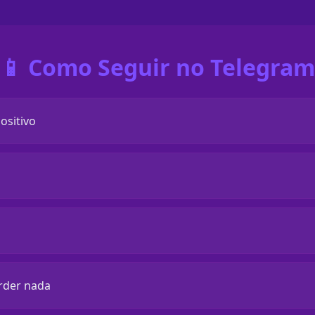
📱 Como Seguir no Telegram
ositivo
erder nada