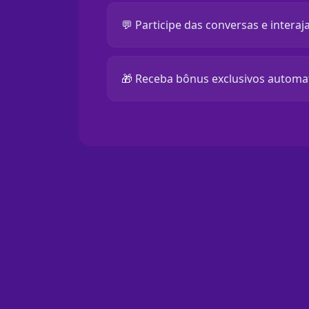
💬 Participe das conversas e interaj
🎁 Receba bônus exclusivos autom