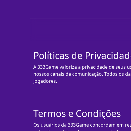
Políticas de Privacida
A 333Game valoriza a privacidade de seus 
nossos canais de comunicação. Todos os dad
jogadores.
Termos e Condições
Os usuários da 333Game concordam em respe