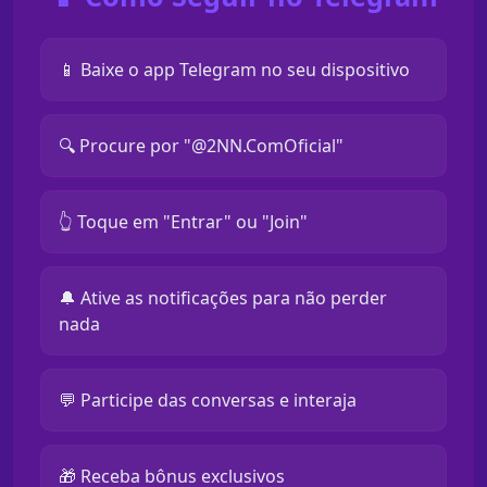
📱 Baixe o app Telegram no seu dispositivo
🔍 Procure por "@2NN.ComOficial"
👆 Toque em "Entrar" ou "Join"
🔔 Ative as notificações para não perder
nada
💬 Participe das conversas e interaja
🎁 Receba bônus exclusivos