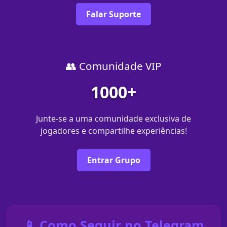
Falar Suporte
👥 Comunidade VIP
1000+
Junte-se a uma comunidade exclusiva de
jogadores e compartilhe experiências!
Entrar Grupo
📱 Como Seguir no Telegram