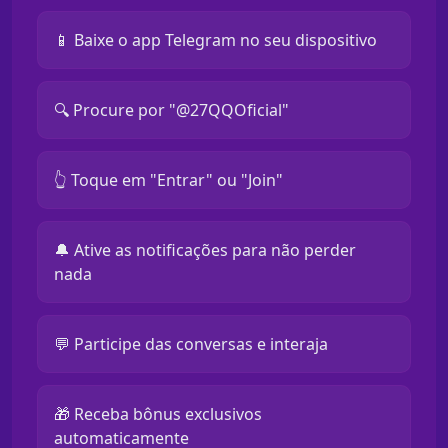
📱 Baixe o app Telegram no seu dispositivo
🔍 Procure por "@27QQOficial"
👆 Toque em "Entrar" ou "Join"
🔔 Ative as notificações para não perder
nada
💬 Participe das conversas e interaja
🎁 Receba bônus exclusivos
automaticamente