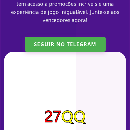
tem acesso a promoções incríveis e uma
experiência de jogo inigualável. Junte-se aos
vencedores agora!
SEGUIR NO TELEGRAM