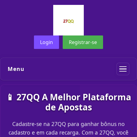
Login
Registrar-se
Menu
📱 27QQ A Melhor Plataforma
de Apostas
Cadastre-se na 27QQ para ganhar bônus no
cadastro e em cada recarga. Com a 27QQ, você