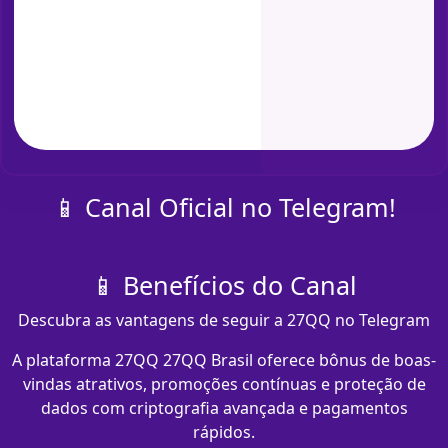
📱 Canal Oficial no Telegram!
📱 Benefícios do Canal
Descubra as vantagens de seguir a 27QQ no Telegram
A plataforma 27QQ 27QQ Brasil oferece bônus de boas-
vindas atrativos, promoções contínuas e proteção de
dados com criptografia avançada e pagamentos
rápidos.