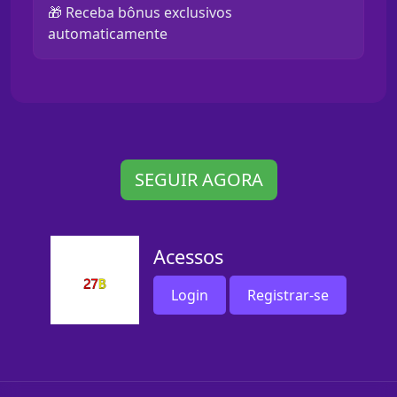
🎁 Receba bônus exclusivos
automaticamente
SEGUIR AGORA
Acessos
Login
Registrar-se