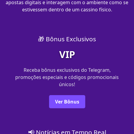
apostas digitais e interagem com o ambiente como se
estivessem dentro de um cassino físico.
🎁 Bônus Exclusivos
VIP
Receba bônus exclusivos do Telegram,
promoções especiais e códigos promocionais
únicos!
Ver Bônus
📢 Notícias em Tempo Real