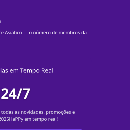
m
este Asiático — o número de membros da
cias em Tempo Real
24/7
e todas as novidades, promoções e
2025HaPPy em tempo real!