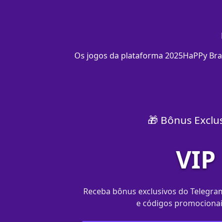
Os jogos da plataforma 2025HaPPy Bras
🎁 Bônus Exclu
VIP
Receba bônus exclusivos do Telegra
e códigos promocionai