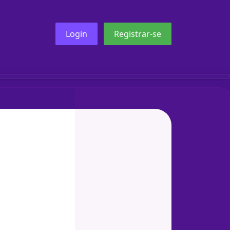
Login
Registrar-se