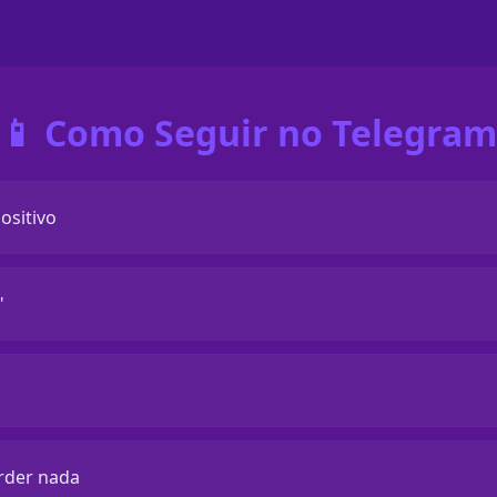
📱 Como Seguir no Telegram
ositivo
"
erder nada