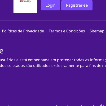
Login
Registrar-se
Políticas de Privacidade
Termos e Condições
Sitemap
de
s usuários e está empenhada em proteger todas as informaç
os coletados são utilizados exclusivamente para fins de m