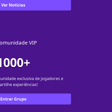
Ver Notícias
Comunidade VIP
1000+
unidade exclusiva de jogadores e
rtilhe experiências!
Entrar Grupo