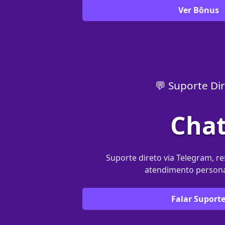
Ver Bônus
💬 Suporte Di
Cha
Suporte direto via Telegram, r
atendimento persona
Falar Suport