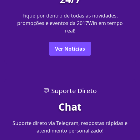
Fique por dentro de todas as novidades,
promoções e eventos da 2017Win em tempo
real!
Ver Notícias
💬 Suporte Direto
Chat
Suporte direto via Telegram, respostas rápidas e
atendimento personalizado!