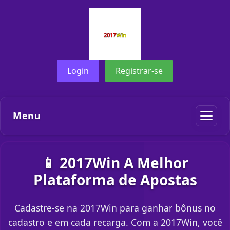
Login
Registrar-se
Menu
📱 2017Win A Melhor
Plataforma de Apostas
Cadastre-se na 2017Win para ganhar bônus no
cadastro e em cada recarga. Com a 2017Win, você