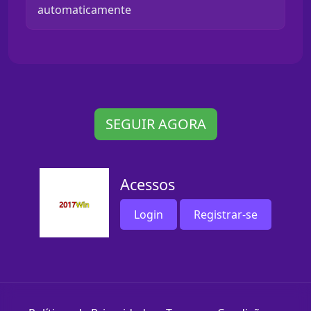
automaticamente
SEGUIR AGORA
Acessos
Login
Registrar-se