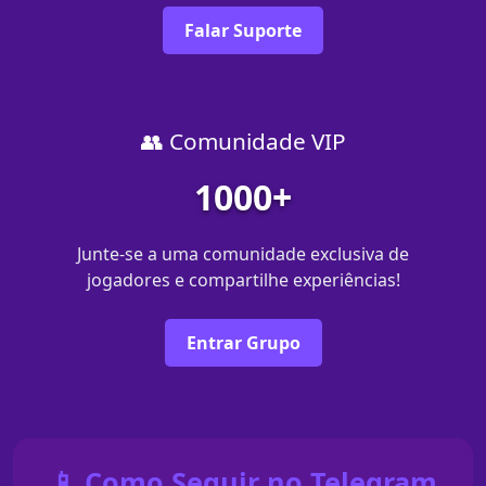
Falar Suporte
👥 Comunidade VIP
1000+
Junte-se a uma comunidade exclusiva de
jogadores e compartilhe experiências!
Entrar Grupo
📱 Como Seguir no Telegram