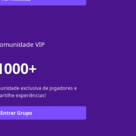
Comunidade VIP
1000+
unidade exclusiva de jogadores e
rtilhe experiências!
Entrar Grupo