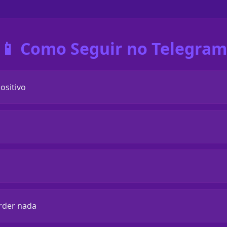
📱 Como Seguir no Telegram
ositivo
erder nada