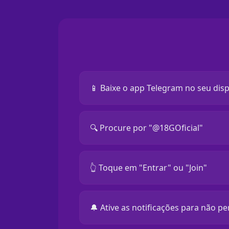
📱 Baixe o app Telegram no seu disp
🔍 Procure por "@18GOficial"
👆 Toque em "Entrar" ou "Join"
🔔 Ative as notificações para não p