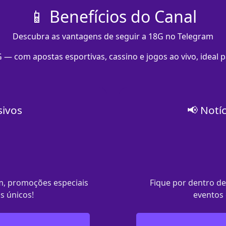
📱 Benefícios do Canal
Descubra as vantagens de seguir a 18G no Telegram
G — com apostas esportivas, cassino e jogos ao vivo, idea
sivos
📢 Notí
m, promoções especiais
Fique por dentro d
s únicos!
eventos