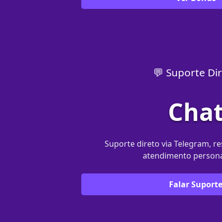
💬 Suporte Di
Cha
Suporte direto via Telegram, r
atendimento persona
Falar Suport