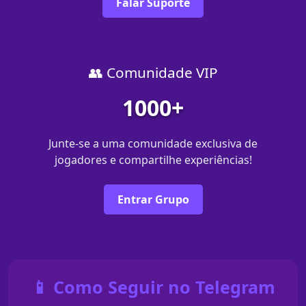
Falar Suporte
👥 Comunidade VIP
1000+
Junte-se a uma comunidade exclusiva de
jogadores e compartilhe experiências!
Entrar Grupo
📱 Como Seguir no Telegram