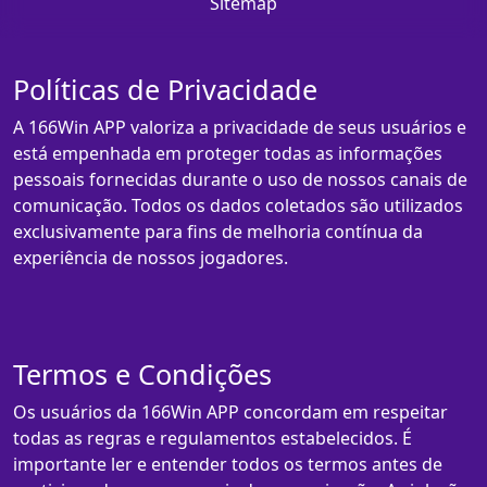
Sitemap
Políticas de Privacidade
A 166Win APP valoriza a privacidade de seus usuários e
está empenhada em proteger todas as informações
pessoais fornecidas durante o uso de nossos canais de
comunicação. Todos os dados coletados são utilizados
exclusivamente para fins de melhoria contínua da
experiência de nossos jogadores.
Termos e Condições
Os usuários da 166Win APP concordam em respeitar
todas as regras e regulamentos estabelecidos. É
importante ler e entender todos os termos antes de