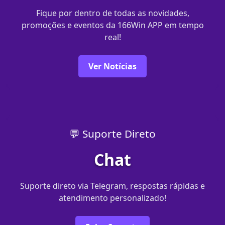
Fique por dentro de todas as novidades,
promoções e eventos da 166Win APP em tempo
real!
Ver Notícias
💬 Suporte Direto
Chat
Suporte direto via Telegram, respostas rápidas e
atendimento personalizado!