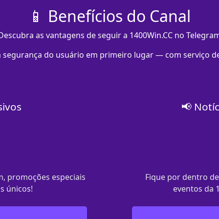
📱 Benefícios do Canal
Descubra as vantagens de seguir a 1400Win.CC no Telegra
a segurança do usuário em primeiro lugar — com serviço de 
sivos
📢 Notí
m, promoções especiais
Fique por dentro d
s únicos!
eventos da 