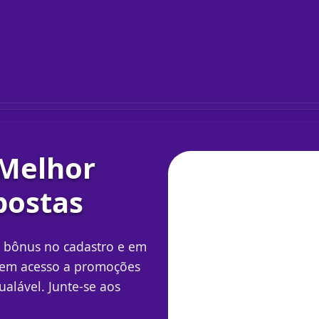
 Melhor
postas
 bônus no cadastro e em
tem acesso a promoções
ualável. Junte-se aos