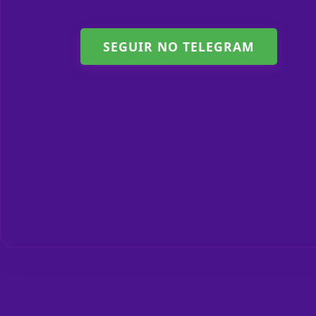
SEGUIR NO TELEGRAM