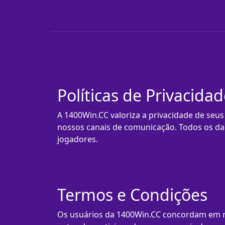
Políticas de Privacida
A 1400Win.CC valoriza a privacidade de seu
nossos canais de comunicação. Todos os dad
jogadores.
Termos e Condições
Os usuários da 1400Win.CC concordam em re