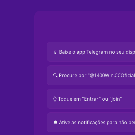
📱 Baixe o app Telegram no seu disp
🔍 Procure por "@1400Win.CCOficial
👆 Toque em "Entrar" ou "Join"
🔔 Ative as notificações para não p