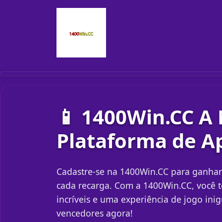
📱 1400Win.CC A
Plataforma de A
Cadastre-se na 1400Win.CC para ganhar
cada recarga. Com a 1400Win.CC, você 
incríveis e uma experiência de jogo inig
vencedores agora!