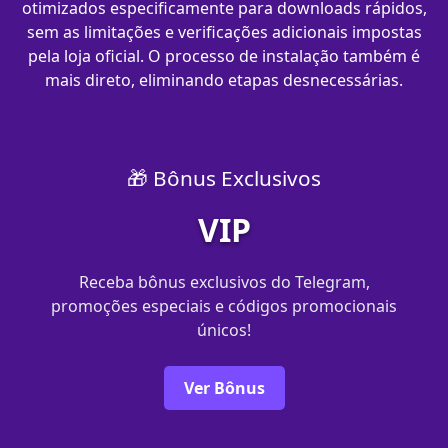
otimizados especificamente para downloads rápidos,
sem as limitações e verificações adicionais impostas
pela loja oficial. O processo de instalação também é
mais direto, eliminando etapas desnecessárias.
🎁 Bônus Exclusivos
VIP
Receba bônus exclusivos do Telegram,
promoções especiais e códigos promocionais
únicos!
Ver Bônus