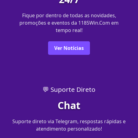
Fique por dentro de todas as novidades,
promoções e eventos da 1185Win.Com em
tempo real!
Ver Notícias
💬 Suporte Direto
Chat
Suporte direto via Telegram, respostas rápidas e
atendimento personalizado!