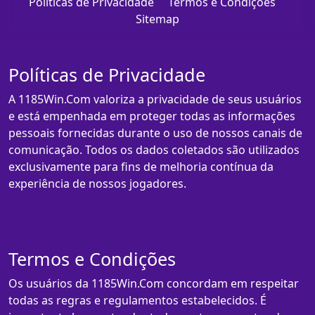
Políticas de Privacidade
Termos e Condições
Sitemap
Políticas de Privacidade
A 1185Win.Com valoriza a privacidade de seus usuários
e está empenhada em proteger todas as informações
pessoais fornecidas durante o uso de nossos canais de
comunicação. Todos os dados coletados são utilizados
exclusivamente para fins de melhoria contínua da
experiência de nossos jogadores.
Termos e Condições
Os usuários da 1185Win.Com concordam em respeitar
todas as regras e regulamentos estabelecidos. É