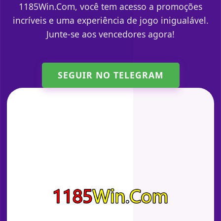
1185Win.Com, você tem acesso a promoções
incríveis e uma experiência de jogo inigualável.
Junte-se aos vencedores agora!
SEGUIR NO TELEGRAM