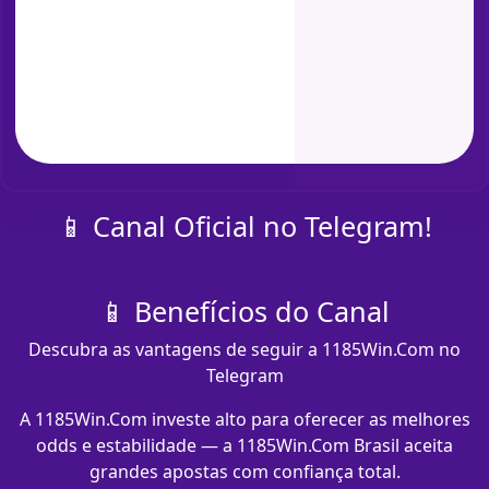
📱 Canal Oficial no Telegram!
📱 Benefícios do Canal
Descubra as vantagens de seguir a 1185Win.Com no
Telegram
A 1185Win.Com investe alto para oferecer as melhores
odds e estabilidade — a 1185Win.Com Brasil aceita
grandes apostas com confiança total.