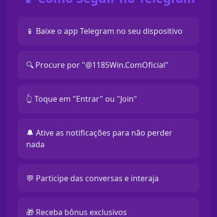
📱 Baixe o app Telegram no seu dispositivo
🔍 Procure por "@1185Win.ComOficial"
👆 Toque em "Entrar" ou "Join"
🔔 Ative as notificações para não perder
nada
💬 Participe das conversas e interaja
🎁 Receba bônus exclusivos