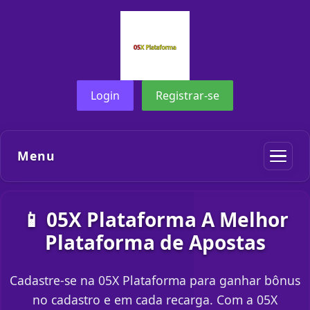
Login
Registrar-se
Menu
📱 05X Plataforma A Melhor
Plataforma de Apostas
Cadastre-se na 05X Plataforma para ganhar bônus
no cadastro e em cada recarga. Com a 05X