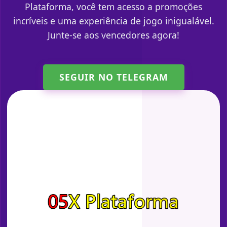
Plataforma, você tem acesso a promoções
incríveis e uma experiência de jogo inigualável.
Junte-se aos vencedores agora!
SEGUIR NO TELEGRAM