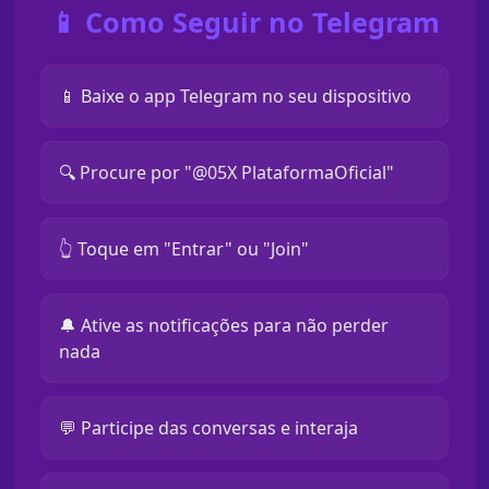
📱 Como Seguir no Telegram
📱 Baixe o app Telegram no seu dispositivo
🔍 Procure por "@05X PlataformaOficial"
👆 Toque em "Entrar" ou "Join"
🔔 Ative as notificações para não perder
nada
💬 Participe das conversas e interaja