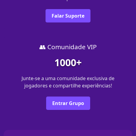
Falar Suporte
👥 Comunidade VIP
1000+
Junte-se a uma comunidade exclusiva de
jogadores e compartilhe experiências!
Entrar Grupo