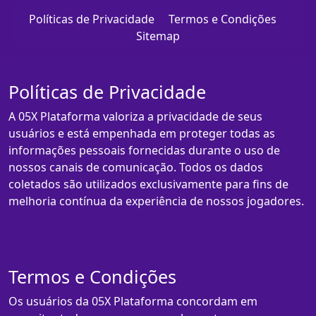
Políticas de Privacidade
Termos e Condições
Sitemap
Políticas de Privacidade
A 05X Plataforma valoriza a privacidade de seus
usuários e está empenhada em proteger todas as
informações pessoais fornecidas durante o uso de
nossos canais de comunicação. Todos os dados
coletados são utilizados exclusivamente para fins de
melhoria contínua da experiência de nossos jogadores.
Termos e Condições
Os usuários da 05X Plataforma concordam em