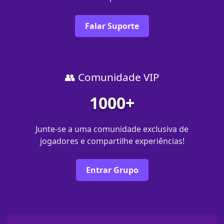
Falar Suporte
👥 Comunidade VIP
1000+
Junte-se a uma comunidade exclusiva de
jogadores e compartilhe experiências!
Entrar Grupo