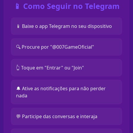
📱 Como Seguir no Telegram
📱 Baixe o app Telegram no seu dispositivo
🔍 Procure por "@007GameOficial"
👆 Toque em "Entrar" ou "Join"
🔔 Ative as notificações para não perder
nada
💬 Participe das conversas e interaja